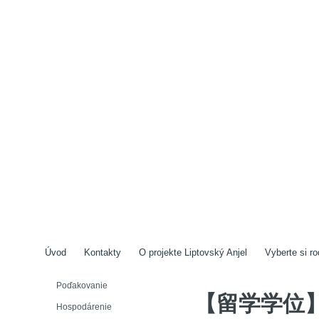
Úvod
Kontakty
O projekte Liptovský Anjel
Vyberte si ro
Poďakovanie
【留学学位】
Hospodárenie