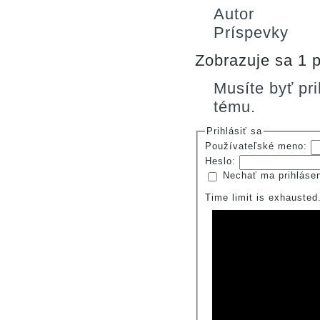
Autor
Príspevky
Zobrazuje sa 1 p
Musíte byť pr
tému.
Prihlásiť sa
Používateľské meno:
Heslo:
Nechať ma prihláse
Time limit is exhauste