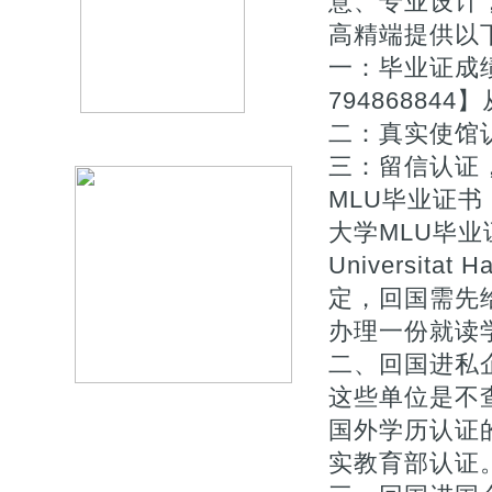
意、专业设计
高精端提供以
一：毕业证成
7948688
二：真实使馆
三：留信认证
MLU毕业证书
大学MLU毕业证
Universitat 
定，回国需先
办理一份就读学
二、回国进私
这些单位是不
国外学历认证的
实教育部认证