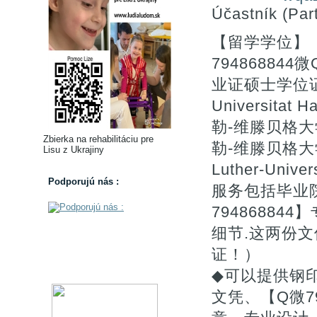
Účastník (Part
【留学学位】
7948688
业证硕士学位证书购
Universitat
勒-维滕贝格大学
Zbierka na rehabilitáciu pre
勒-维滕贝格大
Lisu z Ukrajiny
Luther-Unive
Podporujú nás :
服务包括毕业院
7948688
细节.这两份
证！）
◆可以提供钢
文凭、【Q微7