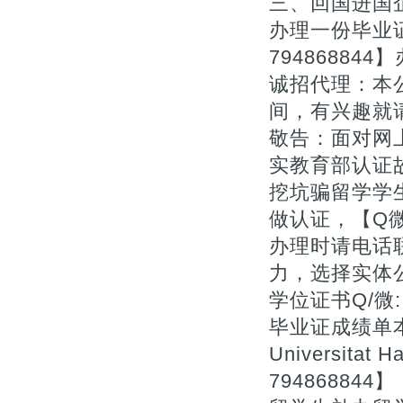
三、回国进国
办理一份毕业
7948688
诚招代理：本
间，有兴趣就
敬告：面对网上
实教育部认证
挖坑骗留学学
做认证，【Q微
办理时请电话
力，选择实体
学位证书Q/微:
毕业证成绩单本科
Universitat 
794868844】