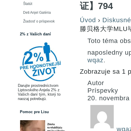
证】794
Štatút
Deti Anjel Galéria
Úvod
›
Diskusné
Žiadosť o príspevok
滕贝格大学MLU
2% z Vašich daní
Toto téma obs
naposledny u
wqaz
.
Zobrazuje sa 1 p
Autor
Darujte prostredníctvom
Príspevky
Liptovského Anjela 2% z
Vašich daní tým, ktorý to
20. novembra
naozaj potrebujú.
Pomoc pre Lisu
wqa