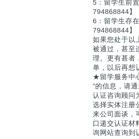
5：留学生前
794868844】
6：留学生存
794868844】
如果您处于以
被通过，甚至
理。更有甚者
单，以后再想
★留学服务中
”的信息，请通
认证咨询顾问为您
选择实体注册
来公司面谈，
口递交认证材料
询网站查询到