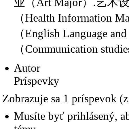
业（Art Major）.艺术
（Health Informatio
（English Language an
（Communication stu
Autor
Príspevky
Zobrazuje sa 1 príspevok (
Musíte byť prihlásený, a
tému.