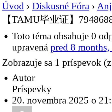
Úvod
›
Diskusné Fóra
›
Anj
【TAMU毕业证】7948688
Toto téma obsahuje 0 odp
upravená
pred 8 months,
Zobrazuje sa 1 príspevok (
Autor
Príspevky
20. novembra 2025 o 21