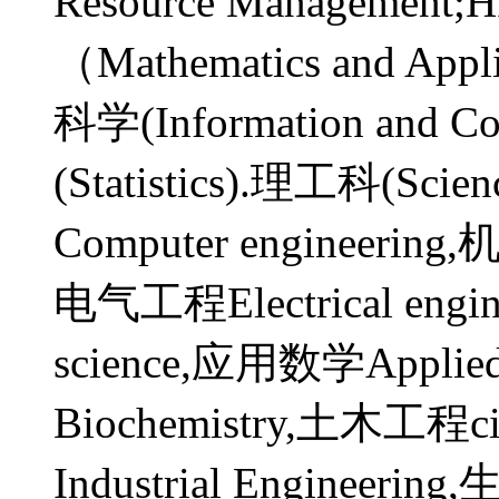
Resource Managem
（Mathematics and Ap
科学(Information and C
(Statistics).理工科(Sc
Computer engineering,
电气工程Electrical eng
science,应用数学Applie
Biochemistry,土木工程ci
Industrial Engineerin