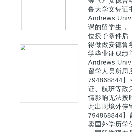
等《》安德鲁毕
鲁大学文凭证
Andrews Un
课的留学生，【
位授予条件后
得做做安德鲁学
学毕业证成绩
Andrews Un
留学人员所思
7948688
证、航班等政
情影响无法按
此出现境外停
7948688
卖国外学历学