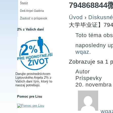
794868844
Štatút
Deti Anjel Galéria
Úvod
›
Diskusné
Žiadosť o príspevok
大学毕业证】7948
2% z Vašich daní
Toto téma obs
naposledny u
wqaz
.
Zobrazuje sa 1 p
Autor
Darujte prostredníctvom
Príspevky
Liptovského Anjela 2% z
Vašich daní tým, ktorý to
20. novembra
naozaj potrebujú.
Pomoc pre Lisu
wqa