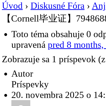
Úvod
›
Diskusné Fóra
›
Anj
【Cornell毕业证】794868
Toto téma obsahuje 0 odp
upravená
pred 8 months,
Zobrazuje sa 1 príspevok (
Autor
Príspevky
20. novembra 2025 o 14