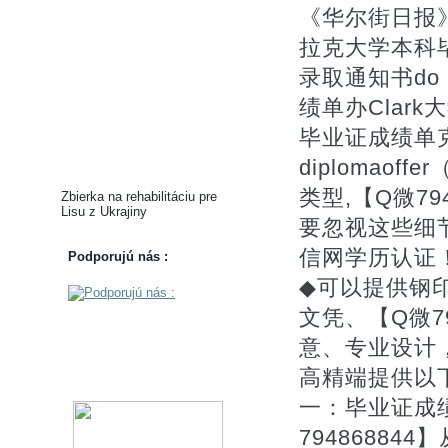
《华尔街日报》【
拉克大学本科毕
录取通知书do Cl
绩单办Clark
毕业证成绩单克拉克
diplomao
类型,【Q微79
Zbierka na rehabilitáciu pre
Lisu z Ukrajiny
要忽视这些细
信网学历认
Podporujú nás :
◆可以提供钢
文凭、【Q微7
意、专业设计
高精端提供以
一：毕业证成
7948688