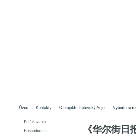
Úvod
Kontakty
O projekte Liptovský Anjel
Vyberte si ro
Poďakovanie
《华尔街日报》
Hospodárenie