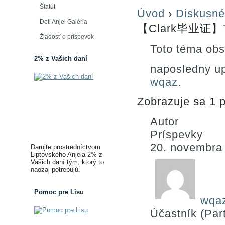
Štatút
Úvod
›
Diskusné
Deti Anjel Galéria
【Clark毕业证】7
Žiadosť o príspevok
Toto téma obs
2% z Vašich daní
naposledny u
wqaz
.
Zobrazuje sa 1 p
Autor
Príspevky
20. novembra
Darujte prostredníctvom
Liptovského Anjela 2% z
Vašich daní tým, ktorý to
naozaj potrebujú.
Pomoc pre Lisu
wqa
Účastník (Part