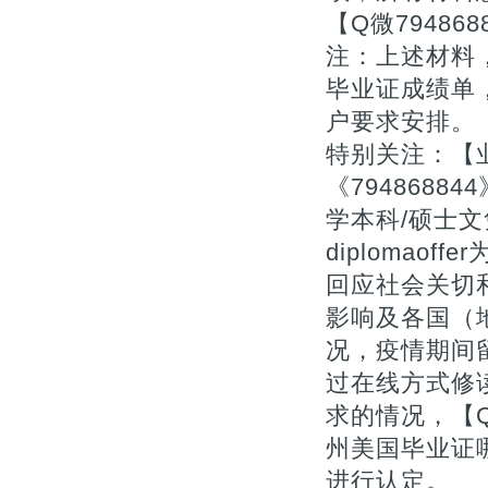
【Q微7948
注：上述材料，
毕业证成绩单
户要求安排。
特别关注：【业
《794868
学本科/硕士文凭证
diplomao
回应社会关切和
影响及各国（
况，疫情期间
过在线方式修
求的情况，【Q
州美国毕业证
进行认定。