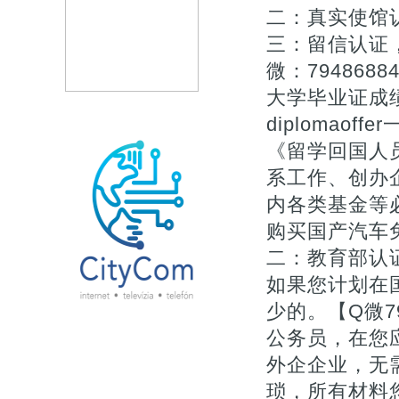
二：真实使馆
三：留信认证，
微：79486
大学毕业证成绩单购
diplomaof
《留学回国人
系工作、创办企
内各类基金等
购买国产汽车
二：教育部认证
如果您计划在
少的。【Q微7
公务员，在您
外企企业，无
琐，所有材料