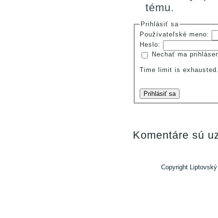
tému.
Prihlásiť sa
Používateľské meno:
Heslo:
Nechať ma prihláse
Time limit is exhauste
Prihlásiť sa
Komentáre sú uz
Copyright Liptovský