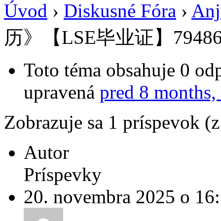
Úvod
›
Diskusné Fóra
›
Anj
历》【LSE毕业证】79486
Toto téma obsahuje 0 odp
upravená
pred 8 months,
Zobrazuje sa 1 príspevok (
Autor
Príspevky
20. novembra 2025 o 16