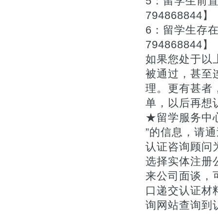
5：留学生前
794868844】
6：留学生存
794868844】
如果您处于以
被通过，甚至
理。更有甚者
单，以后再想
★留学服务中
”的信息，请通
认证咨询顾问为您
选择实体注册
来公司面谈，
口递交认证材料
询网站查询到