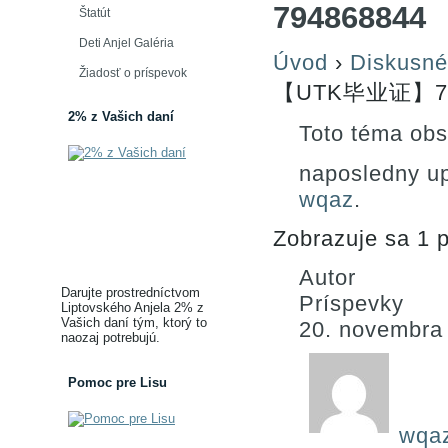
794868844
Štatút
Deti Anjel Galéria
Úvod
›
Diskusné
Žiadosť o príspevok
【UTK毕业证】79
2% z Vašich daní
Toto téma obs
naposledny u
wqaz
.
Zobrazuje sa 1 p
Autor
Darujte prostredníctvom
Príspevky
Liptovského Anjela 2% z
Vašich daní tým, ktorý to
20. novembra
naozaj potrebujú.
Pomoc pre Lisu
wqa