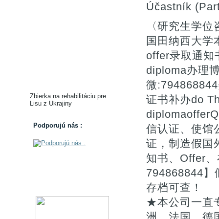
Účastník (Part
〈研究生学位咨
国田纳西大学
offer录取通知书do
diploma
微:79486
Zbierka na rehabilitáciu pre
证书补办do The U
Lisu z Ukrajiny
diplomaof
Podporujú nás :
信认证、使馆
证，制造假国
知书、Offe
7948688
存档可查！
★本公司一直
洲、法国、德