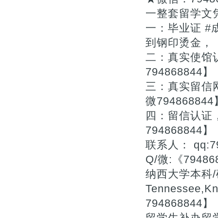
一整套留学文凭
一：毕业证 
到钢印烫金，
二：真实使馆
794868844】
三：真实留信
微794868844
四：留信认证
794868844】
联系人： qq:7
Q/微:《79
纳西大学本科/硕士
Tennessee,K
794868844】
留学生补办留