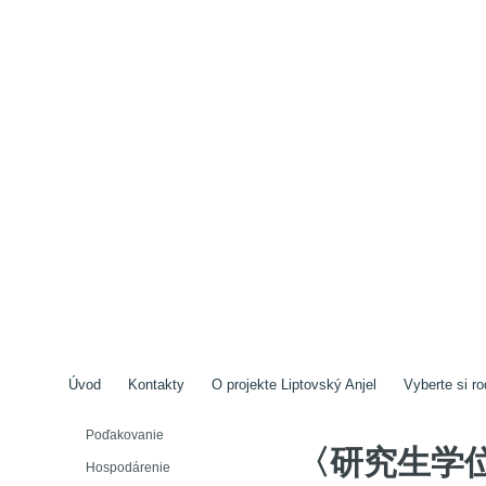
Úvod
Kontakty
O projekte Liptovský Anjel
Vyberte si ro
Poďakovanie
〈研究生学
Hospodárenie