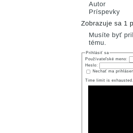
Autor
Príspevky
Zobrazuje sa 1 p
Musíte byť pr
tému.
Prihlásiť sa
Používateľské meno:
Heslo:
Nechať ma prihláse
Time limit is exhauste