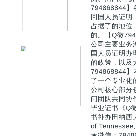
7948688
回国人员证明
占据了的地位
的。【Q微794
公司主要业务
国人员证明办
的政策，以及
7948688
了一个专业化
公司核心部分
问团队共同协作
毕业证书《Q微
书补办田纳西大学
of Tennesse
★微信：79486