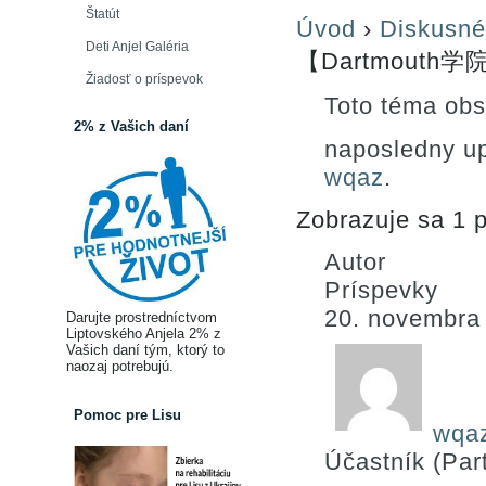
Štatút
Úvod
›
Diskusné
Deti Anjel Galéria
【Dartmouth
Žiadosť o príspevok
Toto téma obs
2% z Vašich daní
naposledny u
wqaz
.
Zobrazuje sa 1 p
Autor
Príspevky
20. novembra
Darujte prostredníctvom
Liptovského Anjela 2% z
Vašich daní tým, ktorý to
naozaj potrebujú.
Pomoc pre Lisu
wqa
Účastník (Part