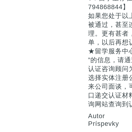
794868844】
如果您处于以
被通过，甚至
理。更有甚者
单，以后再想
★留学服务中
”的信息，请通
认证咨询顾问为您
选择实体注册
来公司面谈，
口递交认证材料
询网站查询到
Autor
Príspevky