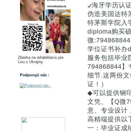
海牙学历认证 
伪造美国达特
特茅斯学院入学of
diploma购
微:79486
学位证书补办do D
服务包括毕业院
Zbierka na rehabilitáciu pre
Lisu z Ukrajiny
7948688
细节.这两份
Podporujú nás :
证！）
◆可以提供钢
文凭、【Q微7
意、专业设计
高精端提供以
一：毕业证成