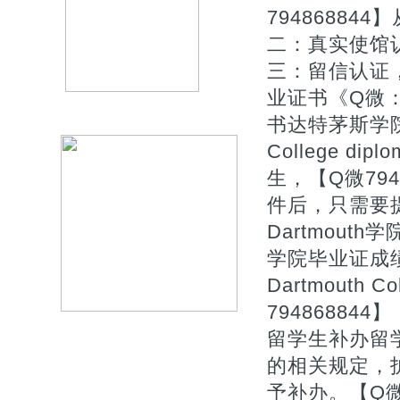
7948688
二：真实使馆
三：留信认证，
业证书《Q微：
书达特茅斯学院毕
College d
生，【Q微79
件后，只需要
Dartmout
学院毕业证成
Dartmouth C
794868844】
留学生补办留
的相关规定，
予补办。【Q微7