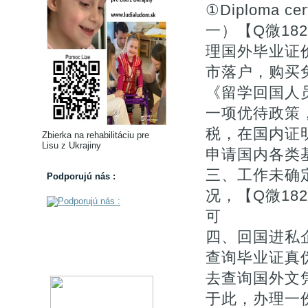
①Diploma 
一）【Q微182
理国外毕业证
市落户，购买免税
《留学回国人
一项优待政策
税，在国内证
Zbierka na rehabilitáciu pre
Lisu z Ukrajiny
申请国内各类基
三、工作未确
Podporujú nás :
况，【Q微18
可
四、回国进私
查询毕业证真伪
去查询国外文
于此，办理一