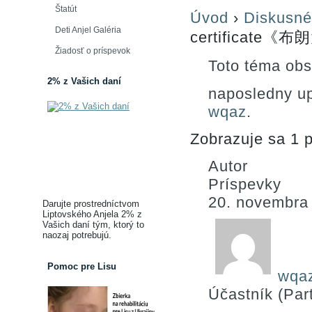
Štatút
Úvod
›
Diskusné
Deti Anjel Galéria
certificate《
Žiadosť o príspevok
Toto téma obs
2% z Vašich daní
naposledny u
wqaz
.
Zobrazuje sa 1 p
Autor
Príspevky
20. novembra
Darujte prostredníctvom
Liptovského Anjela 2% z
Vašich daní tým, ktorý to
naozaj potrebujú.
Pomoc pre Lisu
wqa
Účastník (Part