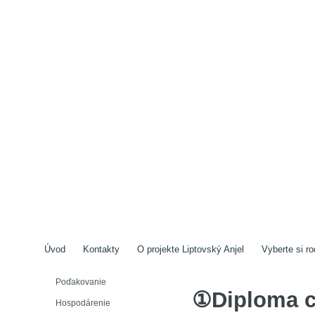
Úvod
Kontakty
O projekte Liptovský Anjel
Vyberte si ro
Poďakovanie
①Diploma 
Hospodárenie